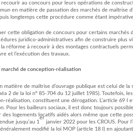
recourir au concours pour leurs opérations de construct
mmun en matière de passation des marchés de maîtrise d
 depuis longtemps cette procédure comme étant impérative
mer cette obligation de concours pour certains marchés 
cédures juridico-administratives afin de construire plus v
ar la réforme à recourir à des montages contractuels pe
vre et l’exécution des travaux.
u marché de conception-réalisation
en matière de maîtrise d’ouvrage publique est celui de la
néa 2 de la loi n° 85-704 du 12 juillet 1985). Toutefois, l
-réalisation, constituent une dérogation. L’article 69 I e
n. Pour les bailleurs sociaux, il est donc toujours possib
des logements locatifs aidés alors même que cette possib
er
endue jusqu’au 1
janvier 2022 pour les CROUS. Pour l
 généralement modifié la loi MOP (article 18 I) en ajouta